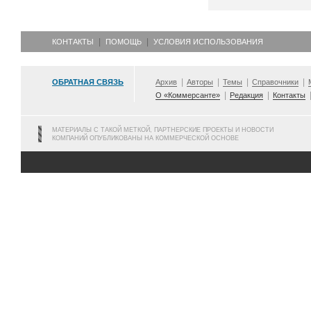
КОНТАКТЫ
ПОМОЩЬ
УСЛОВИЯ ИСПОЛЬЗОВАНИЯ
ОБРАТНАЯ СВЯЗЬ
Архив
Авторы
Темы
Справочники
О «Коммерсанте»
Редакция
Контакты
МАТЕРИАЛЫ С ТАКОЙ МЕТКОЙ, ПАРТНЕРСКИЕ ПРОЕКТЫ И НОВОСТИ
КОМПАНИЙ ОПУБЛИКОВАНЫ НА КОММЕРЧЕСКОЙ ОСНОВЕ