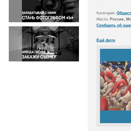
Правосудие
Происшествия и конфликты
Категория:
Общест
Религия
Место:
Россия, М
Сообщить об оши
Светская жизнь
Спорт
Ещё фото
Экология
Экономика и бизнес