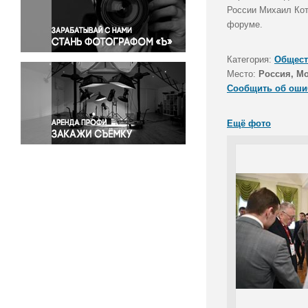
Правосудие
России Михаил Кот
форуме.
Происшествия и конфликты
Религия
Категория:
Общест
Светская жизнь
Место:
Россия, М
Спорт
Сообщить об оши
Экология
Экономика и бизнес
Ещё фото