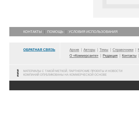
КОНТАКТЫ
ПОМОЩЬ
УСЛОВИЯ ИСПОЛЬЗОВАНИЯ
ОБРАТНАЯ СВЯЗЬ
Архив
Авторы
Темы
Справочники
О «Коммерсанте»
Редакция
Контакты
МАТЕРИАЛЫ С ТАКОЙ МЕТКОЙ, ПАРТНЕРСКИЕ ПРОЕКТЫ И НОВОСТИ
КОМПАНИЙ ОПУБЛИКОВАНЫ НА КОММЕРЧЕСКОЙ ОСНОВЕ