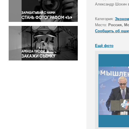
Правосудие
Александр Шохин в
Происшествия и конфликты
Религия
Категория:
Эконом
Место:
Россия, М
Светская жизнь
Сообщить об оши
Спорт
Экология
Ещё фото
Экономика и бизнес