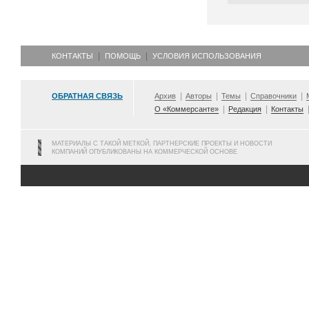
КОНТАКТЫ
ПОМОЩЬ
УСЛОВИЯ ИСПОЛЬЗОВАНИЯ
ОБРАТНАЯ СВЯЗЬ
Архив
Авторы
Темы
Справочники
О «Коммерсанте»
Редакция
Контакты
МАТЕРИАЛЫ С ТАКОЙ МЕТКОЙ, ПАРТНЕРСКИЕ ПРОЕКТЫ И НОВОСТИ
КОМПАНИЙ ОПУБЛИКОВАНЫ НА КОММЕРЧЕСКОЙ ОСНОВЕ