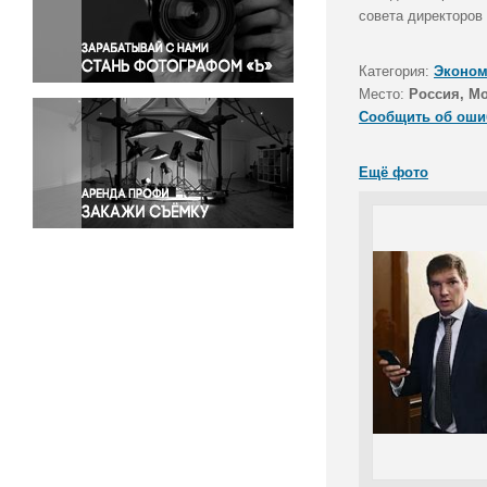
Правосудие
совета директоров
Происшествия и конфликты
Религия
Категория:
Эконом
Место:
Россия, М
Светская жизнь
Сообщить об оши
Спорт
Экология
Ещё фото
Экономика и бизнес