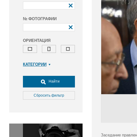
№ ФОТОГРАФИИ
ОРИЕНТАЦИЯ
КАТЕГОРИИ
Армия и ВПК
Досуг, туризм и отдых
Найти
Культура
Медицина
Сбросить фильтр
Наука
Образование
Общество
Окружающая среда
Политика
Заседание правлен