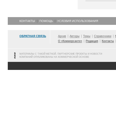
КОНТАКТЫ
ПОМОЩЬ
УСЛОВИЯ ИСПОЛЬЗОВАНИЯ
ОБРАТНАЯ СВЯЗЬ
Архив
Авторы
Темы
Справочники
О «Коммерсанте»
Редакция
Контакты
МАТЕРИАЛЫ С ТАКОЙ МЕТКОЙ, ПАРТНЕРСКИЕ ПРОЕКТЫ И НОВОСТИ
КОМПАНИЙ ОПУБЛИКОВАНЫ НА КОММЕРЧЕСКОЙ ОСНОВЕ