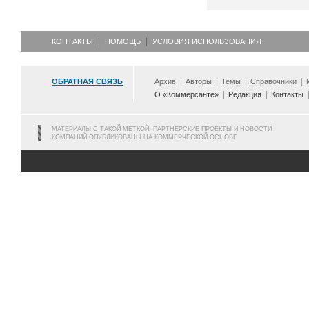
КОНТАКТЫ
ПОМОЩЬ
УСЛОВИЯ ИСПОЛЬЗОВАНИЯ
ОБРАТНАЯ СВЯЗЬ
Архив
Авторы
Темы
Справочники
О «Коммерсанте»
Редакция
Контакты
МАТЕРИАЛЫ С ТАКОЙ МЕТКОЙ, ПАРТНЕРСКИЕ ПРОЕКТЫ И НОВОСТИ
КОМПАНИЙ ОПУБЛИКОВАНЫ НА КОММЕРЧЕСКОЙ ОСНОВЕ