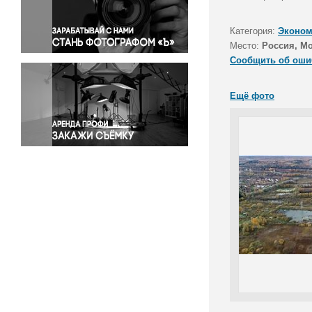
Правосудие
Происшествия и конфликты
Категория:
Эконом
Религия
Место:
Россия, Мо
Сообщить об оши
Светская жизнь
Спорт
Ещё фото
Экология
Экономика и бизнес