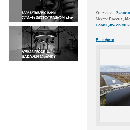
Правосудие
Происшествия и конфликты
Категория:
Эконом
Религия
Место:
Россия, Мо
Сообщить об оши
Светская жизнь
Спорт
Ещё фото
Экология
Экономика и бизнес