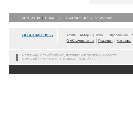
КОНТАКТЫ
ПОМОЩЬ
УСЛОВИЯ ИСПОЛЬЗОВАНИЯ
ОБРАТНАЯ СВЯЗЬ
Архив
Авторы
Темы
Справочники
О «Коммерсанте»
Редакция
Контакты
МАТЕРИАЛЫ С ТАКОЙ МЕТКОЙ, ПАРТНЕРСКИЕ ПРОЕКТЫ И НОВОСТИ
КОМПАНИЙ ОПУБЛИКОВАНЫ НА КОММЕРЧЕСКОЙ ОСНОВЕ