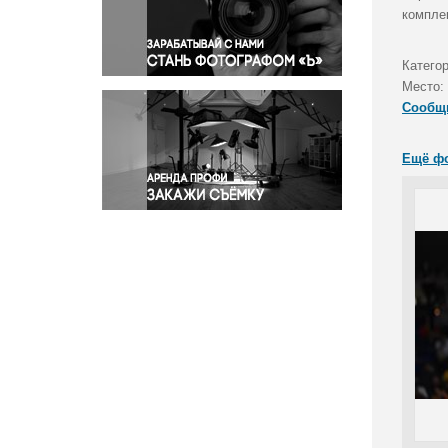
Правосудие
компле
Происшествия и конфликты
Религия
Катего
Место:
Светская жизнь
Сообщ
Спорт
Экология
Ещё ф
Экономика и бизнес