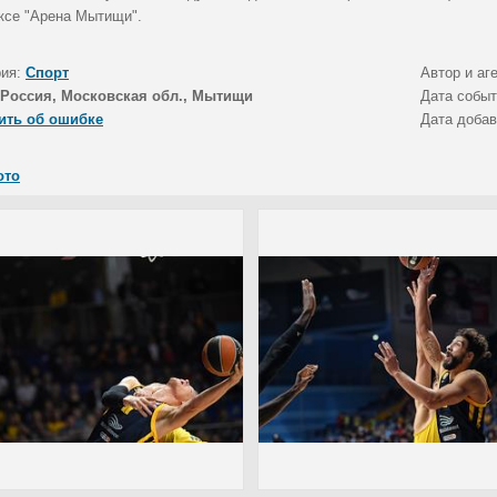
ксе "Арена Мытищи".
рия:
Спорт
Автор и аг
Россия, Московская обл., Мытищи
Дата собы
ить об ошибке
Дата доба
ото