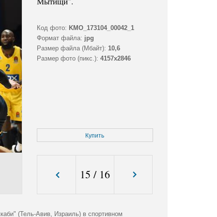
Мытищи".
Код фото:
KMO_173104_00042_1
Формат файла:
jpg
Размер файла (Мбайт):
10,6
Размер фото (пикс.):
4157x2846
Купить
15
/
16
каби" (Тель-Авив, Израиль) в спортивном