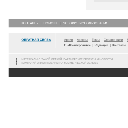
КОНТАКТЫ
ПОМОЩЬ
УСЛОВИЯ ИСПОЛЬЗОВАНИЯ
ОБРАТНАЯ СВЯЗЬ
Архив
Авторы
Темы
Справочники
О «Коммерсанте»
Редакция
Контакты
МАТЕРИАЛЫ С ТАКОЙ МЕТКОЙ, ПАРТНЕРСКИЕ ПРОЕКТЫ И НОВОСТИ
КОМПАНИЙ ОПУБЛИКОВАНЫ НА КОММЕРЧЕСКОЙ ОСНОВЕ