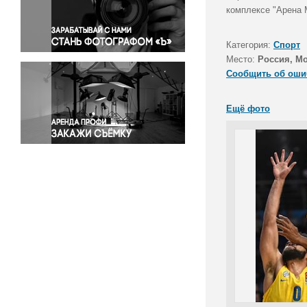
Правосудие
комплексе "Арена
Происшествия и конфликты
Религия
Категория:
Спорт
Место:
Россия, М
Светская жизнь
Сообщить об оши
Спорт
Экология
Ещё фото
Экономика и бизнес