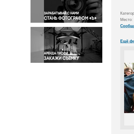
Правосудие
Происшествия и конфликты
Категор
Религия
Место:
Сообщ
Светская жизнь
Спорт
Ещё ф
Экология
Экономика и бизнес