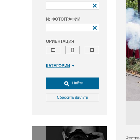
№ ФОТОГРАФИИ
ОРИЕНТАЦИЯ
КАТЕГОРИИ
Армия и ВПК
Досуг, туризм и отдых
Найти
Культура
Медицина
Сбросить фильтр
Наука
Образование
Общество
Окружающая среда
Политика
Фестив