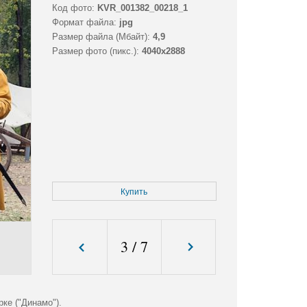
Код фото:
KVR_001382_00218_1
Формат файла:
jpg
Размер файла (Мбайт):
4,9
Размер фото (пикс.):
4040x2888
Купить
3
/
7
ке ("Динамо").