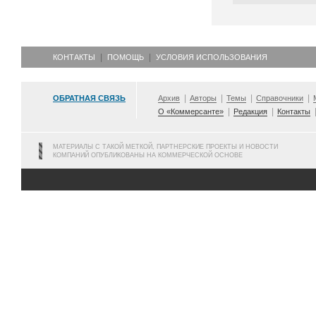
КОНТАКТЫ
ПОМОЩЬ
УСЛОВИЯ ИСПОЛЬЗОВАНИЯ
ОБРАТНАЯ СВЯЗЬ
Архив
Авторы
Темы
Справочники
О «Коммерсанте»
Редакция
Контакты
МАТЕРИАЛЫ С ТАКОЙ МЕТКОЙ, ПАРТНЕРСКИЕ ПРОЕКТЫ И НОВОСТИ
КОМПАНИЙ ОПУБЛИКОВАНЫ НА КОММЕРЧЕСКОЙ ОСНОВЕ