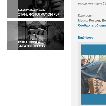
Правосудие
городском парке ("
Происшествия и конфликты
Религия
Категория:
Место:
Россия, В
Светская жизнь
Сообщить об оши
Спорт
Экология
Ещё фото
Экономика и бизнес