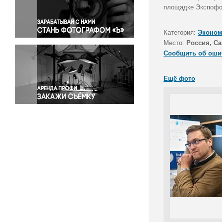
Правосудие
площадке Экспофо
Происшествия и конфликты
Религия
Категория:
Эконом
Место:
Россия, Са
Светская жизнь
Сообщить об оши
Спорт
Экология
Ещё фото
Экономика и бизнес