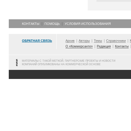
КОНТАКТЫ
ПОМОЩЬ
УСЛОВИЯ ИСПОЛЬЗОВАНИЯ
ОБРАТНАЯ СВЯЗЬ
Архив
Авторы
Темы
Справочники
О «Коммерсанте»
Редакция
Контакты
МАТЕРИАЛЫ С ТАКОЙ МЕТКОЙ, ПАРТНЕРСКИЕ ПРОЕКТЫ И НОВОСТИ
КОМПАНИЙ ОПУБЛИКОВАНЫ НА КОММЕРЧЕСКОЙ ОСНОВЕ