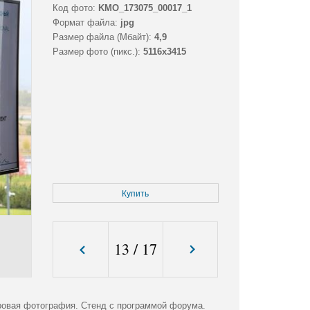
Код фото:
KMO_173075_00017_1
Формат файла:
jpg
Размер файла (Мбайт):
4,9
Размер фото (пикс.):
5116x3415
Купить
13
/
17
овая фотография. Стенд с программой форума.