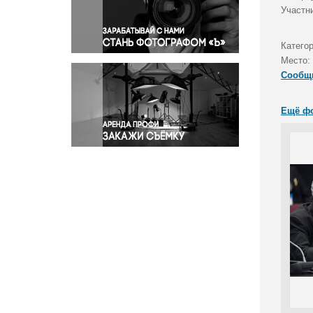
Правосудие
Участн
Происшествия и конфликты
Религия
Катего
Место:
Светская жизнь
Сообщ
Спорт
Экология
Ещё ф
Экономика и бизнес