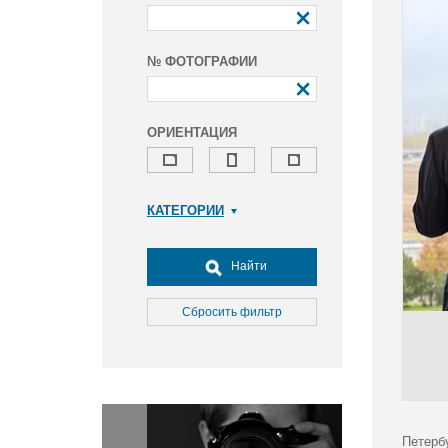
№ ФОТОГРАФИИ
ОРИЕНТАЦИЯ
КАТЕГОРИИ
Армия и ВПК
Досуг, туризм и отдых
Найти
Культура
Медицина
Сбросить фильтр
Наука
Образование
Общество
Окружающая среда
Политика
Петерб