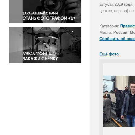
Правосудие
августа 2019 года
центре, справа) по
Происшествия и конфликты
Религия
Категория:
Правос
Светская жизнь
Место:
Россия, М
Спорт
Сообщить об оши
Экология
Экономика и бизнес
Ещё фото