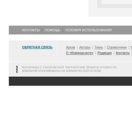
КОНТАКТЫ
ПОМОЩЬ
УСЛОВИЯ ИСПОЛЬЗОВАНИЯ
ОБРАТНАЯ СВЯЗЬ
Архив
Авторы
Темы
Справочники
О «Коммерсанте»
Редакция
Контакты
МАТЕРИАЛЫ С ТАКОЙ МЕТКОЙ, ПАРТНЕРСКИЕ ПРОЕКТЫ И НОВОСТИ
КОМПАНИЙ ОПУБЛИКОВАНЫ НА КОММЕРЧЕСКОЙ ОСНОВЕ