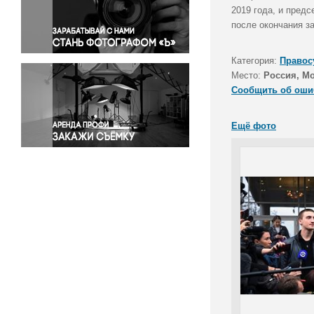
Правосудие
2019 года, и пред
после окончания з
Происшествия и конфликты
Религия
Категория:
Правос
Светская жизнь
Место:
Россия, М
Спорт
Сообщить об оши
Экология
Экономика и бизнес
Ещё фото