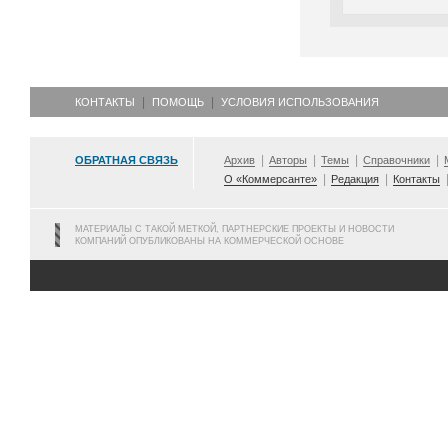
КОНТАКТЫ
ПОМОЩЬ
УСЛОВИЯ ИСПОЛЬЗОВАНИЯ
ОБРАТНАЯ СВЯЗЬ
Архив
Авторы
Темы
Справочники
О «Коммерсанте»
Редакция
Контакты
МАТЕРИАЛЫ С ТАКОЙ МЕТКОЙ, ПАРТНЕРСКИЕ ПРОЕКТЫ И НОВОСТИ
КОМПАНИЙ ОПУБЛИКОВАНЫ НА КОММЕРЧЕСКОЙ ОСНОВЕ