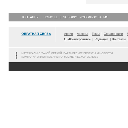
КОНТАКТЫ
ПОМОЩЬ
УСЛОВИЯ ИСПОЛЬЗОВАНИЯ
ОБРАТНАЯ СВЯЗЬ
Архив
Авторы
Темы
Справочники
О «Коммерсанте»
Редакция
Контакты
МАТЕРИАЛЫ С ТАКОЙ МЕТКОЙ, ПАРТНЕРСКИЕ ПРОЕКТЫ И НОВОСТИ
КОМПАНИЙ ОПУБЛИКОВАНЫ НА КОММЕРЧЕСКОЙ ОСНОВЕ