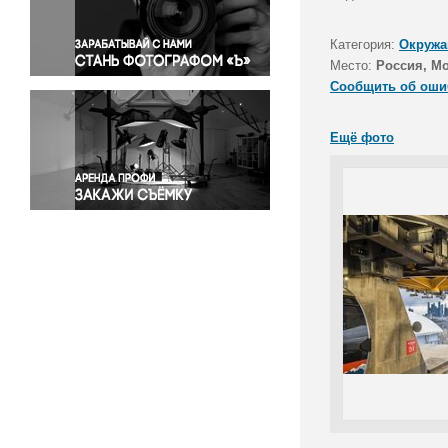
Правосудие
Происшествия и конфликты
Категория:
Окружа
Религия
Место:
Россия, М
Сообщить об оши
Светская жизнь
Спорт
Ещё фото
Экология
Экономика и бизнес