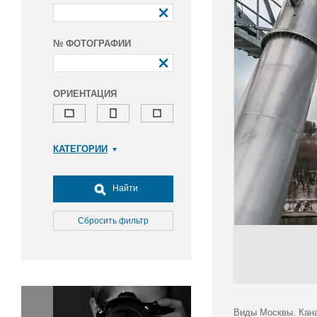
№ ФОТОГРАФИИ
ОРИЕНТАЦИЯ
КАТЕГОРИИ
Армия и ВПК
Досуг, туризм и отдых
Найти
Культура
Медицина
Сбросить фильтр
Наука
Образование
Общество
Окружающая среда
Политика
Виды Москвы. Кана