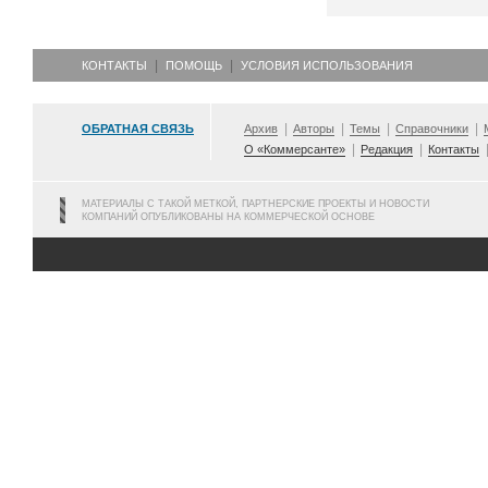
КОНТАКТЫ
ПОМОЩЬ
УСЛОВИЯ ИСПОЛЬЗОВАНИЯ
ОБРАТНАЯ СВЯЗЬ
Архив
Авторы
Темы
Справочники
О «Коммерсанте»
Редакция
Контакты
МАТЕРИАЛЫ С ТАКОЙ МЕТКОЙ, ПАРТНЕРСКИЕ ПРОЕКТЫ И НОВОСТИ
КОМПАНИЙ ОПУБЛИКОВАНЫ НА КОММЕРЧЕСКОЙ ОСНОВЕ