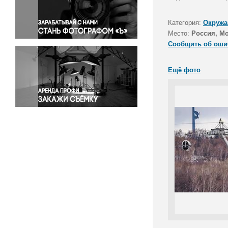
Правосудие
Происшествия и конфликты
Категория:
Окружа
Религия
Место:
Россия, М
Сообщить об оши
Светская жизнь
Спорт
Ещё фото
Экология
Экономика и бизнес