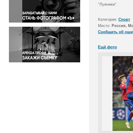
Правосудие
"Лужники".
Происшествия и конфликты
Религия
Категория:
Спорт
Место:
Россия, М
Светская жизнь
Сообщить об оши
Спорт
Экология
Ещё фото
Экономика и бизнес