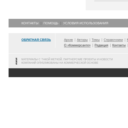
КОНТАКТЫ
ПОМОЩЬ
УСЛОВИЯ ИСПОЛЬЗОВАНИЯ
ОБРАТНАЯ СВЯЗЬ
Архив
Авторы
Темы
Справочники
О «Коммерсанте»
Редакция
Контакты
МАТЕРИАЛЫ С ТАКОЙ МЕТКОЙ, ПАРТНЕРСКИЕ ПРОЕКТЫ И НОВОСТИ
КОМПАНИЙ ОПУБЛИКОВАНЫ НА КОММЕРЧЕСКОЙ ОСНОВЕ