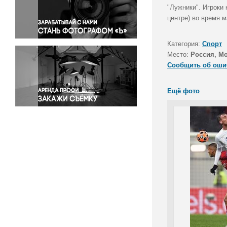
Правосудие
"Лужники". Игроки
центре) во время м
Происшествия и конфликты
Религия
Категория:
Спорт
Светская жизнь
Место:
Россия, М
Спорт
Сообщить об оши
Экология
Экономика и бизнес
Ещё фото