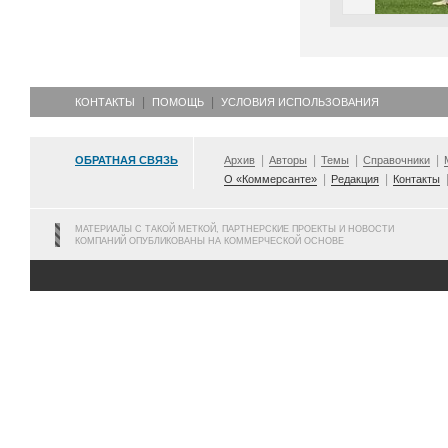
КОНТАКТЫ
ПОМОЩЬ
УСЛОВИЯ ИСПОЛЬЗОВАНИЯ
ОБРАТНАЯ СВЯЗЬ
Архив
Авторы
Темы
Справочники
О «Коммерсанте»
Редакция
Контакты
МАТЕРИАЛЫ С ТАКОЙ МЕТКОЙ, ПАРТНЕРСКИЕ ПРОЕКТЫ И НОВОСТИ
КОМПАНИЙ ОПУБЛИКОВАНЫ НА КОММЕРЧЕСКОЙ ОСНОВЕ