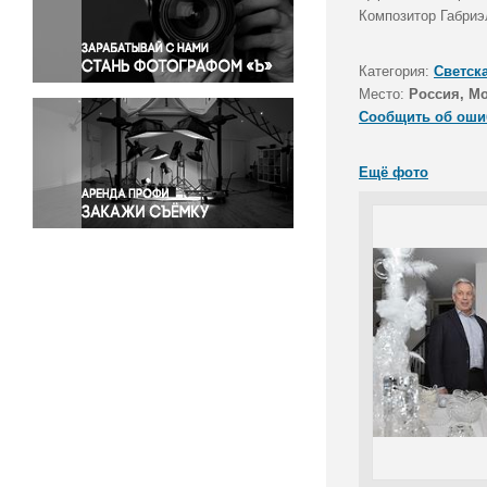
Правосудие
Композитор Габриэ
Происшествия и конфликты
Религия
Категория:
Светск
Место:
Россия, М
Светская жизнь
Сообщить об оши
Спорт
Экология
Ещё фото
Экономика и бизнес