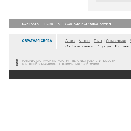
КОНТАКТЫ
ПОМОЩЬ
УСЛОВИЯ ИСПОЛЬЗОВАНИЯ
ОБРАТНАЯ СВЯЗЬ
Архив
Авторы
Темы
Справочники
О «Коммерсанте»
Редакция
Контакты
МАТЕРИАЛЫ С ТАКОЙ МЕТКОЙ, ПАРТНЕРСКИЕ ПРОЕКТЫ И НОВОСТИ
КОМПАНИЙ ОПУБЛИКОВАНЫ НА КОММЕРЧЕСКОЙ ОСНОВЕ