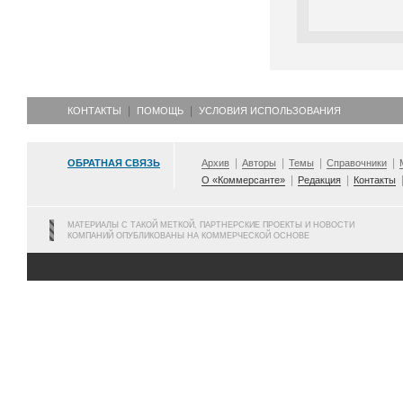
КОНТАКТЫ
ПОМОЩЬ
УСЛОВИЯ ИСПОЛЬЗОВАНИЯ
ОБРАТНАЯ СВЯЗЬ
Архив
Авторы
Темы
Справочники
О «Коммерсанте»
Редакция
Контакты
МАТЕРИАЛЫ С ТАКОЙ МЕТКОЙ, ПАРТНЕРСКИЕ ПРОЕКТЫ И НОВОСТИ
КОМПАНИЙ ОПУБЛИКОВАНЫ НА КОММЕРЧЕСКОЙ ОСНОВЕ