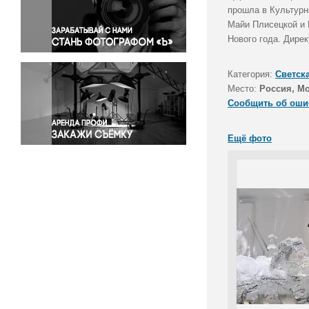
Правосудие
прошла в Культурн
Майи Плисецкой и 
Происшествия и конфликты
Нового года. Дире
Религия
Светская жизнь
Категория:
Светск
Спорт
Место:
Россия, М
Экология
Сообщить об оши
Экономика и бизнес
Ещё фото