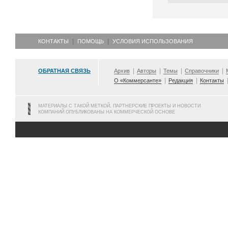
КОНТАКТЫ
ПОМОЩЬ
УСЛОВИЯ ИСПОЛЬЗОВАНИЯ
ОБРАТНАЯ СВЯЗЬ
Архив
Авторы
Темы
Справочники
О «Коммерсанте»
Редакция
Контакты
МАТЕРИАЛЫ С ТАКОЙ МЕТКОЙ, ПАРТНЕРСКИЕ ПРОЕКТЫ И НОВОСТИ
КОМПАНИЙ ОПУБЛИКОВАНЫ НА КОММЕРЧЕСКОЙ ОСНОВЕ