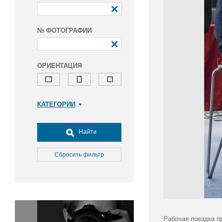
№ ФОТОГРАФИИ
ОРИЕНТАЦИЯ
КАТЕГОРИИ
Армия и ВПК
Досуг, туризм и отдых
Найти
Культура
Медицина
Сбросить фильтр
Наука
Образование
Общество
Окружающая среда
Политика
Рабочая поездка п