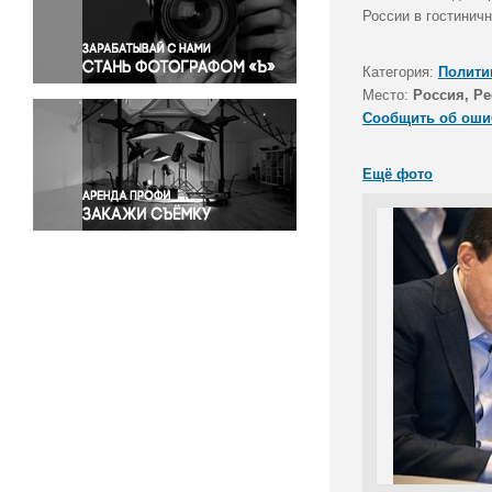
Правосудие
России в гостинич
Происшествия и конфликты
Религия
Категория:
Полити
Место:
Россия, Р
Светская жизнь
Сообщить об оши
Спорт
Экология
Ещё фото
Экономика и бизнес