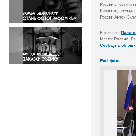
Правосудие
России в гостинич
Кириенко, президе
Происшествия и конфликты
России Антон Силу
Религия
Светская жизнь
Категория:
Полити
Спорт
Место:
Россия, Р
Экология
Сообщить об оши
Экономика и бизнес
Ещё фото