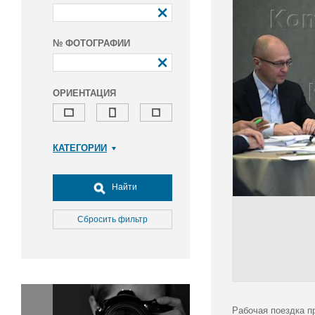
№ ФОТОГРАФИИ
ОРИЕНТАЦИЯ
КАТЕГОРИИ
Армия и ВПК
Досуг, туризм и отдых
Найти
Культура
Медицина
Сбросить фильтр
Наука
Образование
Общество
Окружающая среда
Политика
Рабочая поездка п