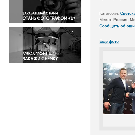
Правосудие
Происшествия и конфликты
Категория:
Светск
Религия
Место:
Россия, М
Сообщить об оши
Светская жизнь
Спорт
Ещё фото
Экология
Экономика и бизнес