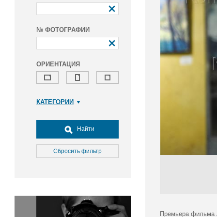
№ ФОТОГРАФИИ
ОРИЕНТАЦИЯ
КАТЕГОРИИ
Армия и ВПК
Досуг, туризм и отдых
Найти
Культура
Медицина
Сбросить фильтр
Наука
Образование
Общество
Окружающая среда
Политика
Премьера фильма А