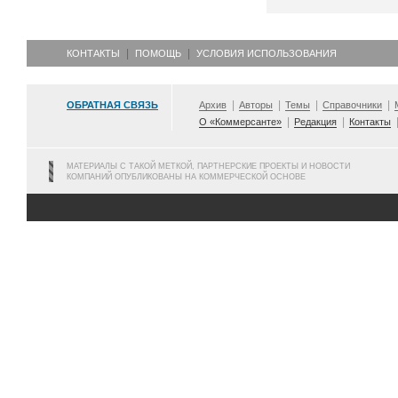
КОНТАКТЫ
ПОМОЩЬ
УСЛОВИЯ ИСПОЛЬЗОВАНИЯ
ОБРАТНАЯ СВЯЗЬ
Архив
Авторы
Темы
Справочники
О «Коммерсанте»
Редакция
Контакты
МАТЕРИАЛЫ С ТАКОЙ МЕТКОЙ, ПАРТНЕРСКИЕ ПРОЕКТЫ И НОВОСТИ
КОМПАНИЙ ОПУБЛИКОВАНЫ НА КОММЕРЧЕСКОЙ ОСНОВЕ