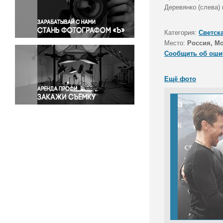
Правосудие
Деревянко (слева) 
Происшествия и конфликты
Религия
Категория:
Светск
Место:
Россия, М
Светская жизнь
Сообщить об оши
Спорт
Экология
Ещё фото
Экономика и бизнес