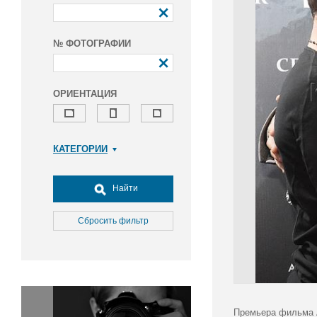
№ ФОТОГРАФИИ
ОРИЕНТАЦИЯ
КАТЕГОРИИ
Армия и ВПК
Досуг, туризм и отдых
Найти
Культура
Медицина
Сбросить фильтр
Наука
Образование
Общество
Окружающая среда
Политика
Премьера фильма А