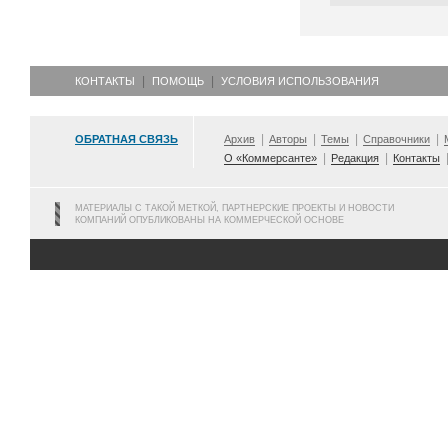
КОНТАКТЫ
ПОМОЩЬ
УСЛОВИЯ ИСПОЛЬЗОВАНИЯ
ОБРАТНАЯ СВЯЗЬ
Архив
Авторы
Темы
Справочники
О «Коммерсанте»
Редакция
Контакты
МАТЕРИАЛЫ С ТАКОЙ МЕТКОЙ, ПАРТНЕРСКИЕ ПРОЕКТЫ И НОВОСТИ
КОМПАНИЙ ОПУБЛИКОВАНЫ НА КОММЕРЧЕСКОЙ ОСНОВЕ