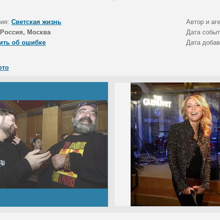
рия:
Светская жизнь
Автор и аг
Россия, Москва
Дата собы
ить об ошибке
Дата доба
ото