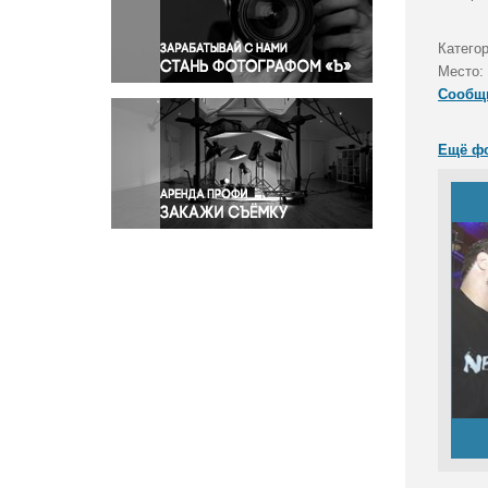
Правосудие
Происшествия и конфликты
Катего
Религия
Место:
Сообщ
Светская жизнь
Спорт
Ещё ф
Экология
Экономика и бизнес