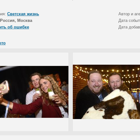
рия:
Светская жизнь
Автор и аг
Россия, Москва
Дата собы
ить об ошибке
Дата доба
ото