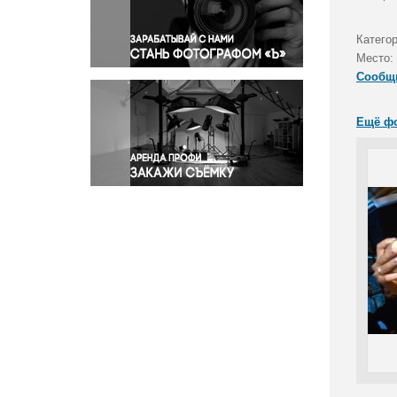
Правосудие
Происшествия и конфликты
Катего
Религия
Место:
Сообщ
Светская жизнь
Спорт
Ещё ф
Экология
Экономика и бизнес