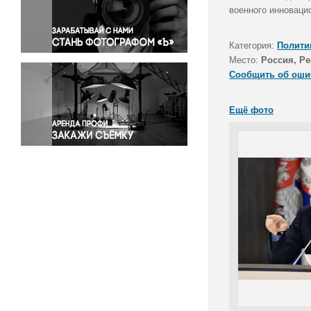
Правосудие
военного инноваци
Происшествия и конфликты
Религия
Категория:
Полити
Место:
Россия, Р
Светская жизнь
Сообщить об оши
Спорт
Экология
Ещё фото
Экономика и бизнес