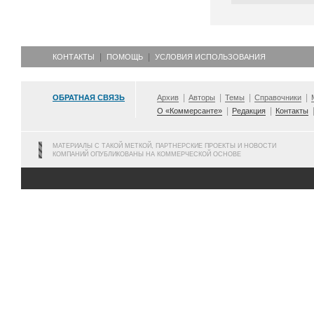
КОНТАКТЫ
ПОМОЩЬ
УСЛОВИЯ ИСПОЛЬЗОВАНИЯ
ОБРАТНАЯ СВЯЗЬ
Архив
Авторы
Темы
Справочники
О «Коммерсанте»
Редакция
Контакты
МАТЕРИАЛЫ С ТАКОЙ МЕТКОЙ, ПАРТНЕРСКИЕ ПРОЕКТЫ И НОВОСТИ
КОМПАНИЙ ОПУБЛИКОВАНЫ НА КОММЕРЧЕСКОЙ ОСНОВЕ