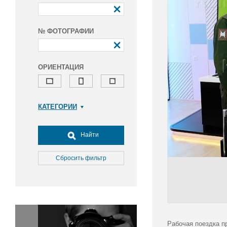
№ ФОТОГРАФИИ
ОРИЕНТАЦИЯ
КАТЕГОРИИ
Армия и ВПК
Досуг, туризм и отдых
Найти
Культура
Медицина
Сбросить фильтр
Наука
Образование
Общество
Окружающая среда
Политика
Рабочая поездка п