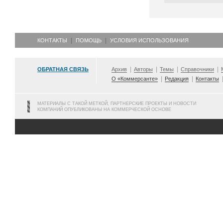
КОНТАКТЫ
ПОМОЩЬ
УСЛОВИЯ ИСПОЛЬЗОВАНИЯ
ОБРАТНАЯ СВЯЗЬ
Архив
Авторы
Темы
Справочники
О «Коммерсанте»
Редакция
Контакты
МАТЕРИАЛЫ С ТАКОЙ МЕТКОЙ, ПАРТНЕРСКИЕ ПРОЕКТЫ И НОВОСТИ
КОМПАНИЙ ОПУБЛИКОВАНЫ НА КОММЕРЧЕСКОЙ ОСНОВЕ