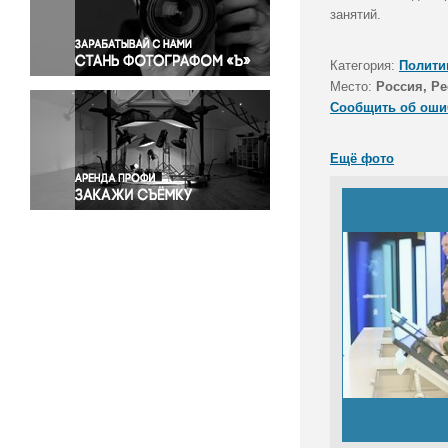
Правосудие
занятий.
Происшествия и конфликты
Религия
Категория:
Полити
Место:
Россия, Р
Светская жизнь
Сообщить об оши
Спорт
Экология
Ещё фото
Экономика и бизнес