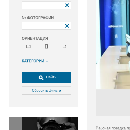
№ ФОТОГРАФИИ
ОРИЕНТАЦИЯ
КАТЕГОРИИ
Армия и ВПК
Досуг, туризм и отдых
Найти
Культура
Медицина
Сбросить фильтр
Наука
Образование
Общество
Окружающая среда
Политика
Рабочая поездка п