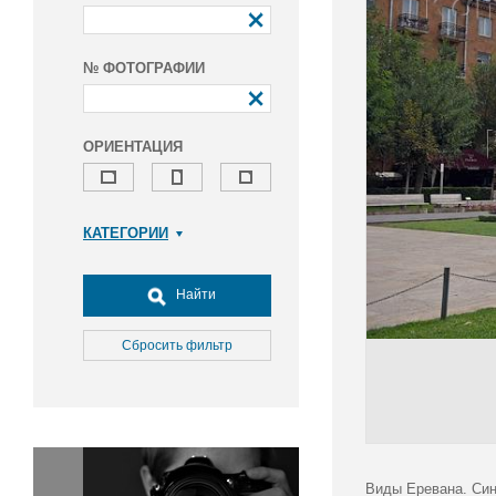
№ ФОТОГРАФИИ
ОРИЕНТАЦИЯ
КАТЕГОРИИ
Армия и ВПК
Досуг, туризм и отдых
Найти
Культура
Медицина
Сбросить фильтр
Наука
Образование
Общество
Окружающая среда
Политика
Виды Еревана. Син