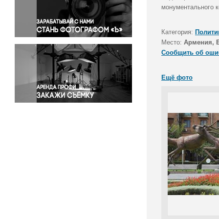
Правосудие
монументального к
Происшествия и конфликты
Религия
Категория:
Полити
Место:
Армения, 
Светская жизнь
Сообщить об оши
Спорт
Экология
Ещё фото
Экономика и бизнес