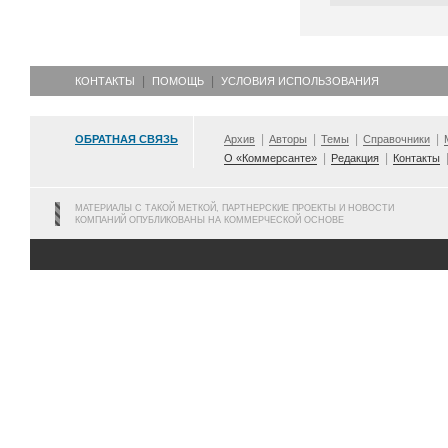
КОНТАКТЫ
ПОМОЩЬ
УСЛОВИЯ ИСПОЛЬЗОВАНИЯ
ОБРАТНАЯ СВЯЗЬ
Архив
Авторы
Темы
Справочники
О «Коммерсанте»
Редакция
Контакты
МАТЕРИАЛЫ С ТАКОЙ МЕТКОЙ, ПАРТНЕРСКИЕ ПРОЕКТЫ И НОВОСТИ
КОМПАНИЙ ОПУБЛИКОВАНЫ НА КОММЕРЧЕСКОЙ ОСНОВЕ