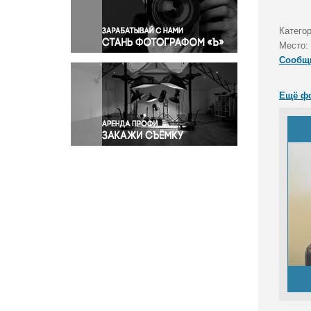
Правосудие
Происшествия и конфликты
Катего
Религия
Место:
Сообщ
Светская жизнь
Спорт
Ещё ф
Экология
Экономика и бизнес