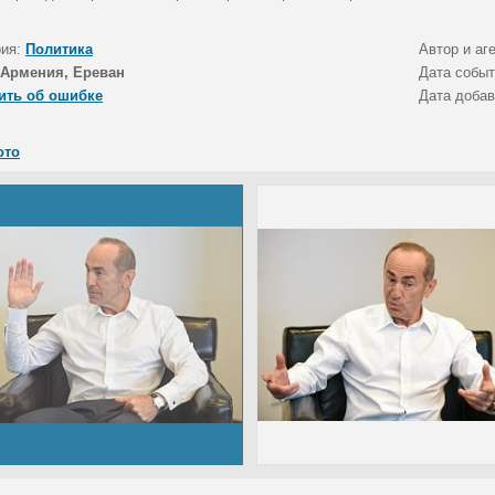
рия:
Политика
Автор и аг
Армения, Ереван
Дата собы
ить об ошибке
Дата доба
ото