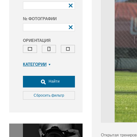
№ ФОТОГРАФИИ
ОРИЕНТАЦИЯ
КАТЕГОРИИ
Армия и ВПК
Досуг, туризм и отдых
Найти
Культура
Медицина
Сбросить фильтр
Наука
Образование
Общество
Окружающая среда
Политика
Открытая трениров