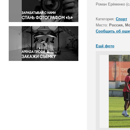
Правосудие
Роман Ерёменко (сл
Происшествия и конфликты
Религия
Категория:
Спорт
Место:
Россия, Мо
Светская жизнь
Сообщить об оши
Спорт
Экология
Ещё фото
Экономика и бизнес