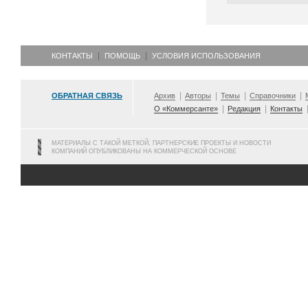
КОНТАКТЫ
ПОМОЩЬ
УСЛОВИЯ ИСПОЛЬЗОВАНИЯ
ОБРАТНАЯ СВЯЗЬ
Архив
Авторы
Темы
Справочники
О «Коммерсанте»
Редакция
Контакты
МАТЕРИАЛЫ С ТАКОЙ МЕТКОЙ, ПАРТНЕРСКИЕ ПРОЕКТЫ И НОВОСТИ
КОМПАНИЙ ОПУБЛИКОВАНЫ НА КОММЕРЧЕСКОЙ ОСНОВЕ