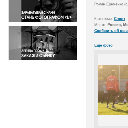
Правосудие
Роман Ерёменко (сл
Происшествия и конфликты
Религия
Категория:
Спорт
Место:
Россия, Мо
Светская жизнь
Сообщить об оши
Спорт
Экология
Ещё фото
Экономика и бизнес