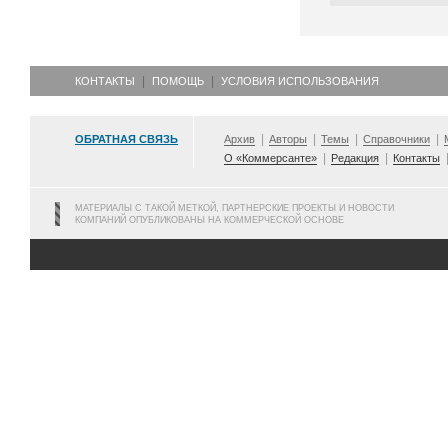
КОНТАКТЫ
ПОМОЩЬ
УСЛОВИЯ ИСПОЛЬЗОВАНИЯ
ОБРАТНАЯ СВЯЗЬ
Архив
Авторы
Темы
Справочники
О «Коммерсанте»
Редакция
Контакты
МАТЕРИАЛЫ С ТАКОЙ МЕТКОЙ, ПАРТНЕРСКИЕ ПРОЕКТЫ И НОВОСТИ
КОМПАНИЙ ОПУБЛИКОВАНЫ НА КОММЕРЧЕСКОЙ ОСНОВЕ