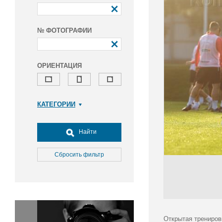
№ ФОТОГРАФИИ
ОРИЕНТАЦИЯ
КАТЕГОРИИ
Армия и ВПК
Досуг, туризм и отдых
Найти
Культура
Медицина
Сбросить фильтр
Наука
Образование
Общество
Окружающая среда
Политика
Открытая трениров