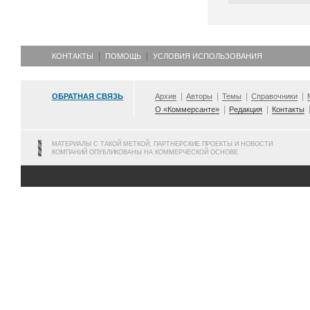
КОНТАКТЫ
ПОМОЩЬ
УСЛОВИЯ ИСПОЛЬЗОВАНИЯ
ОБРАТНАЯ СВЯЗЬ
Архив
Авторы
Темы
Справочники
О «Коммерсанте»
Редакция
Контакты
МАТЕРИАЛЫ С ТАКОЙ МЕТКОЙ, ПАРТНЕРСКИЕ ПРОЕКТЫ И НОВОСТИ
КОМПАНИЙ ОПУБЛИКОВАНЫ НА КОММЕРЧЕСКОЙ ОСНОВЕ