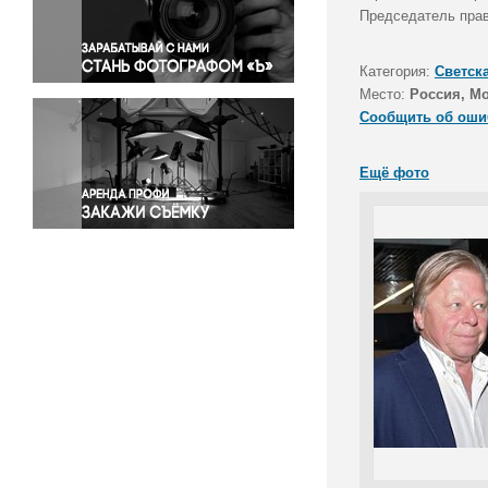
Правосудие
Председатель прав
Происшествия и конфликты
Религия
Категория:
Светск
Место:
Россия, М
Светская жизнь
Сообщить об оши
Спорт
Экология
Ещё фото
Экономика и бизнес