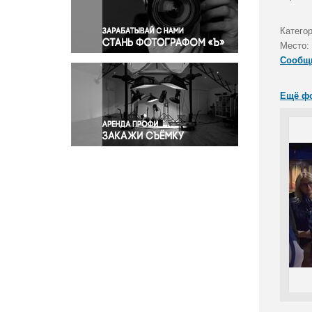
Правосудие
Происшествия и конфликты
Катего
Религия
Место:
Сообщ
Светская жизнь
Спорт
Ещё ф
Экология
Экономика и бизнес