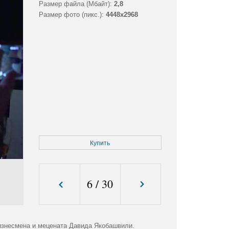
Размер файла (Мбайт):
2,8
Размер фото (пикс.):
4448x2968
Купить
6
/
30
изнесмена и мецената Давида Якобашвили.