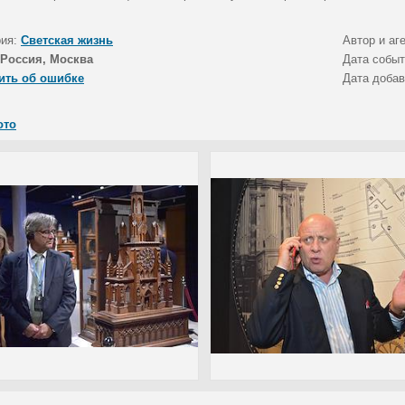
рия:
Светская жизнь
Автор и аг
Россия, Москва
Дата собы
ить об ошибке
Дата доба
ото