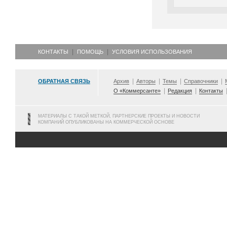
КОНТАКТЫ
ПОМОЩЬ
УСЛОВИЯ ИСПОЛЬЗОВАНИЯ
ОБРАТНАЯ СВЯЗЬ
Архив
Авторы
Темы
Справочники
О «Коммерсанте»
Редакция
Контакты
МАТЕРИАЛЫ С ТАКОЙ МЕТКОЙ, ПАРТНЕРСКИЕ ПРОЕКТЫ И НОВОСТИ
КОМПАНИЙ ОПУБЛИКОВАНЫ НА КОММЕРЧЕСКОЙ ОСНОВЕ