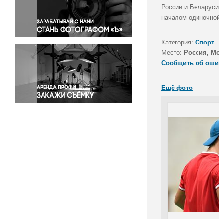
Правосудие
России и Беларуси
началом одиночной
Происшествия и конфликты
Религия
Категория:
Спорт
Светская жизнь
Место:
Россия, М
Спорт
Сообщить об оши
Экология
Экономика и бизнес
Ещё фото