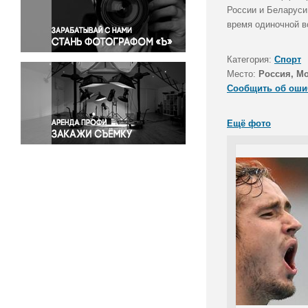
Правосудие
России и Беларуси
время одиночной в
Происшествия и конфликты
Религия
Категория:
Спорт
Светская жизнь
Место:
Россия, М
Спорт
Сообщить об оши
Экология
Экономика и бизнес
Ещё фото