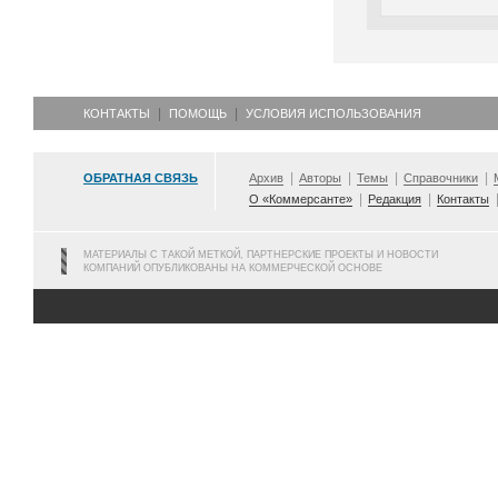
КОНТАКТЫ
ПОМОЩЬ
УСЛОВИЯ ИСПОЛЬЗОВАНИЯ
ОБРАТНАЯ СВЯЗЬ
Архив
Авторы
Темы
Справочники
О «Коммерсанте»
Редакция
Контакты
МАТЕРИАЛЫ С ТАКОЙ МЕТКОЙ, ПАРТНЕРСКИЕ ПРОЕКТЫ И НОВОСТИ
КОМПАНИЙ ОПУБЛИКОВАНЫ НА КОММЕРЧЕСКОЙ ОСНОВЕ