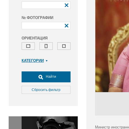
№ ФОТОГРАФИИ
ОРИЕНТАЦИЯ
КАТЕГОРИИ
Армия и ВПК
Досуг, туризм и отдых
Найти
Культура
Медицина
Сбросить фильтр
Наука
Образование
Общество
Окружающая среда
Политика
Министр иностранн