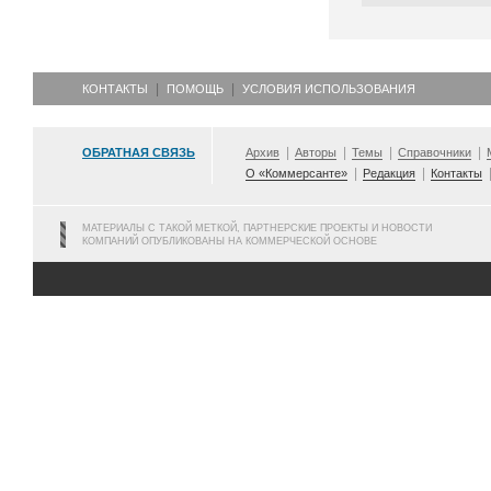
КОНТАКТЫ
ПОМОЩЬ
УСЛОВИЯ ИСПОЛЬЗОВАНИЯ
ОБРАТНАЯ СВЯЗЬ
Архив
Авторы
Темы
Справочники
О «Коммерсанте»
Редакция
Контакты
МАТЕРИАЛЫ С ТАКОЙ МЕТКОЙ, ПАРТНЕРСКИЕ ПРОЕКТЫ И НОВОСТИ
КОМПАНИЙ ОПУБЛИКОВАНЫ НА КОММЕРЧЕСКОЙ ОСНОВЕ