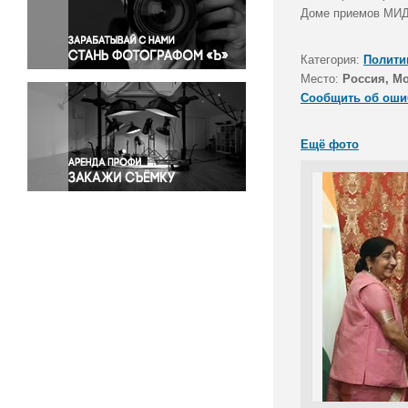
Правосудие
Доме приемов МИД
Происшествия и конфликты
Религия
Категория:
Полити
Место:
Россия, М
Светская жизнь
Сообщить об оши
Спорт
Экология
Ещё фото
Экономика и бизнес