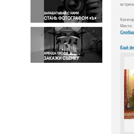
Правосудие
встреч
Происшествия и конфликты
Религия
Катего
Место:
Светская жизнь
Сообщ
Спорт
Экология
Ещё ф
Экономика и бизнес