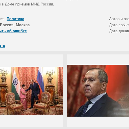
и в Доме приемов МИД России.
рия:
Политика
Автор и аг
Россия, Москва
Дата собы
ить об ошибке
Дата доба
ото