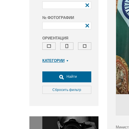
№ ФОТОГРАФИИ
ОРИЕНТАЦИЯ
КАТЕГОРИИ
Армия и ВПК
Досуг, туризм и отдых
Найти
Культура
Медицина
Сбросить фильтр
Наука
Образование
Общество
Окружающая среда
Политика
Минист