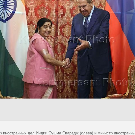
р иностранных дел Индии Сушма Сварадж (слева) и министр иностранных