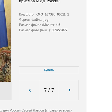
приемов МИД России.
Код фото:
KMO_167395_00011_1
Формат файла:
jpg
Размер файла (Мбайт):
4,5
Размер фото (пикс.):
3952x2877
Купить
7
/
7
 дел России Сергей Лавров (справа) во время