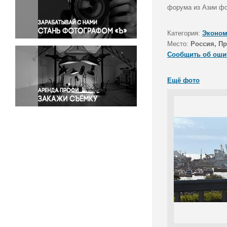
Правосудие
форума из Азии ф
Происшествия и конфликты
Религия
Категория:
Эконом
Место:
Россия, П
Светская жизнь
Сообщить об оши
Спорт
Экология
Ещё фото
Экономика и бизнес