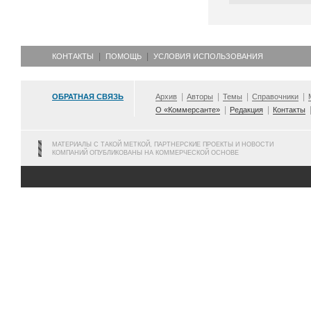
КОНТАКТЫ
ПОМОЩЬ
УСЛОВИЯ ИСПОЛЬЗОВАНИЯ
ОБРАТНАЯ СВЯЗЬ
Архив
Авторы
Темы
Справочники
О «Коммерсанте»
Редакция
Контакты
МАТЕРИАЛЫ С ТАКОЙ МЕТКОЙ, ПАРТНЕРСКИЕ ПРОЕКТЫ И НОВОСТИ
КОМПАНИЙ ОПУБЛИКОВАНЫ НА КОММЕРЧЕСКОЙ ОСНОВЕ