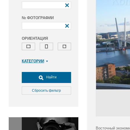
№ ФОТОГРАФИИ
ОРИЕНТАЦИЯ
КАТЕГОРИИ
Армия и ВПК
Досуг, туризм и отдых
Найти
Культура
Медицина
Сбросить фильтр
Наука
Образование
Общество
Окружающая среда
Политика
Восточный экономи