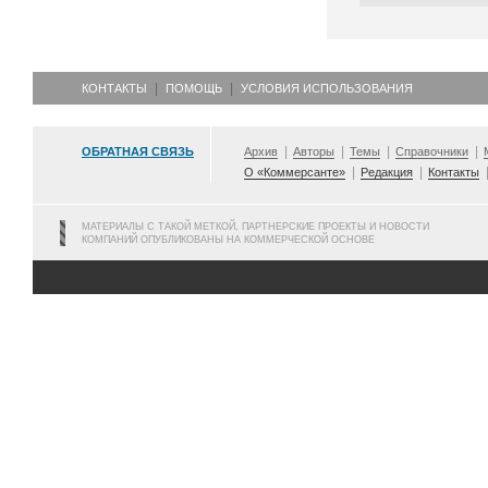
КОНТАКТЫ
ПОМОЩЬ
УСЛОВИЯ ИСПОЛЬЗОВАНИЯ
ОБРАТНАЯ СВЯЗЬ
Архив
Авторы
Темы
Справочники
О «Коммерсанте»
Редакция
Контакты
МАТЕРИАЛЫ С ТАКОЙ МЕТКОЙ, ПАРТНЕРСКИЕ ПРОЕКТЫ И НОВОСТИ
КОМПАНИЙ ОПУБЛИКОВАНЫ НА КОММЕРЧЕСКОЙ ОСНОВЕ