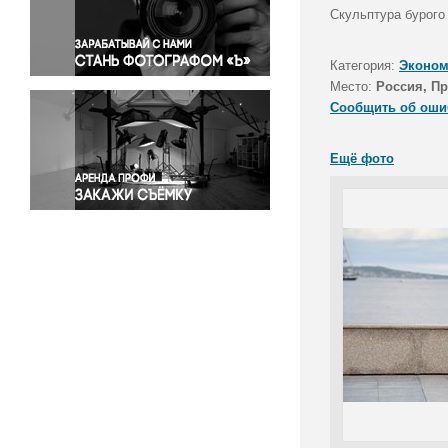
Правосудие
Скульптура бурого
Происшествия и конфликты
Религия
Категория:
Эконом
Место:
Россия, П
Светская жизнь
Сообщить об оши
Спорт
Экология
Ещё фото
Экономика и бизнес