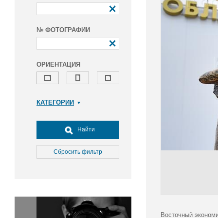
№ ФОТОГРАФИИ
ОРИЕНТАЦИЯ
КАТЕГОРИИ
Армия и ВПК
Досуг, туризм и отдых
Найти
Культура
Медицина
Сбросить фильтр
Наука
Образование
Общество
Окружающая среда
Политика
Восточный экономи