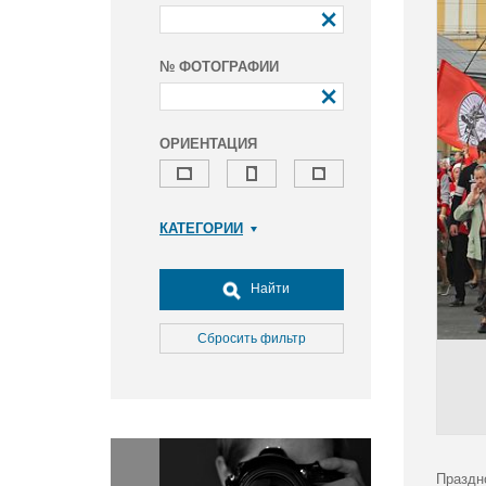
№ ФОТОГРАФИИ
ОРИЕНТАЦИЯ
КАТЕГОРИИ
Армия и ВПК
Досуг, туризм и отдых
Найти
Культура
Медицина
Сбросить фильтр
Наука
Образование
Общество
Окружающая среда
Политика
Праздн