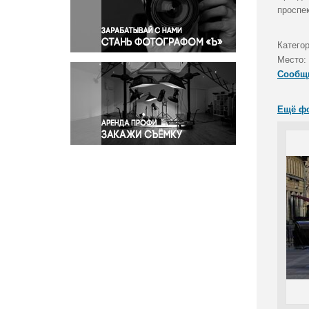
Правосудие
проспе
Происшествия и конфликты
Религия
Катего
Место:
Светская жизнь
Сообщ
Спорт
Экология
Ещё ф
Экономика и бизнес