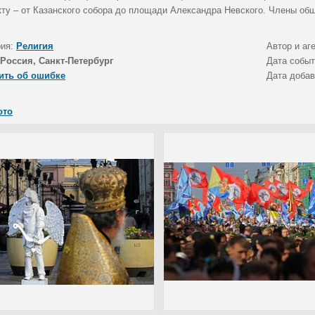
кту – от Казанского собора до площади Александра Невского. Члены общ
рия:
Религия
Автор и аг
Россия, Санкт-Петербург
Дата собы
ить об ошибке
Дата доба
ото