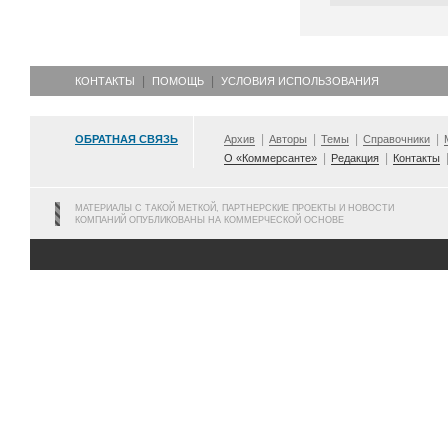
КОНТАКТЫ
ПОМОЩЬ
УСЛОВИЯ ИСПОЛЬЗОВАНИЯ
ОБРАТНАЯ СВЯЗЬ
Архив
Авторы
Темы
Справочники
О «Коммерсанте»
Редакция
Контакты
МАТЕРИАЛЫ С ТАКОЙ МЕТКОЙ, ПАРТНЕРСКИЕ ПРОЕКТЫ И НОВОСТИ
КОМПАНИЙ ОПУБЛИКОВАНЫ НА КОММЕРЧЕСКОЙ ОСНОВЕ