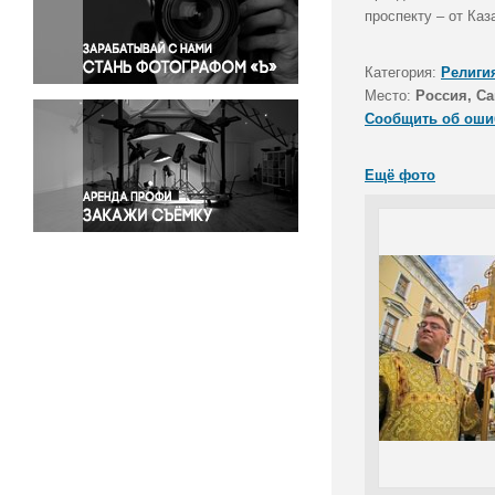
Правосудие
проспекту – от Ка
Происшествия и конфликты
Религия
Категория:
Религи
Место:
Россия, Са
Светская жизнь
Сообщить об оши
Спорт
Экология
Ещё фото
Экономика и бизнес