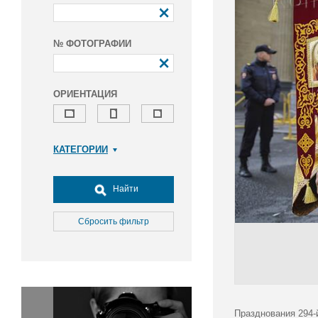
№ ФОТОГРАФИИ
ОРИЕНТАЦИЯ
КАТЕГОРИИ
Армия и ВПК
Досуг, туризм и отдых
Найти
Культура
Медицина
Сбросить фильтр
Наука
Образование
Общество
Окружающая среда
Политика
Празднования 294-