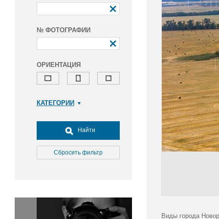
№ ФОТОГРАФИИ
ОРИЕНТАЦИЯ
КАТЕГОРИИ
Армия и ВПК
Досуг, туризм и отдых
Найти
Культура
Медицина
Сбросить фильтр
Наука
Образование
Общество
Окружающая среда
Политика
Виды города Новор