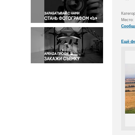
Правосудие
Происшествия и конфликты
Катего
Религия
Место:
Сообщ
Светская жизнь
Спорт
Ещё ф
Экология
Экономика и бизнес