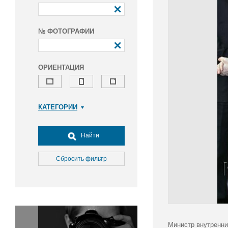
№ ФОТОГРАФИИ
ОРИЕНТАЦИЯ
КАТЕГОРИИ
Армия и ВПК
Досуг, туризм и отдых
Найти
Культура
Медицина
Сбросить фильтр
Наука
Образование
Общество
Окружающая среда
Политика
Министр внутренни