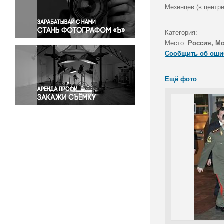
Правосудие
Мезенцев (в центр
Происшествия и конфликты
Религия
Категория:
Место:
Россия, М
Светская жизнь
Сообщить об оши
Спорт
Экология
Ещё фото
Экономика и бизнес