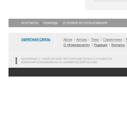
КОНТАКТЫ
ПОМОЩЬ
УСЛОВИЯ ИСПОЛЬЗОВАНИЯ
ОБРАТНАЯ СВЯЗЬ
Архив
Авторы
Темы
Справочники
О «Коммерсанте»
Редакция
Контакты
МАТЕРИАЛЫ С ТАКОЙ МЕТКОЙ, ПАРТНЕРСКИЕ ПРОЕКТЫ И НОВОСТИ
КОМПАНИЙ ОПУБЛИКОВАНЫ НА КОММЕРЧЕСКОЙ ОСНОВЕ