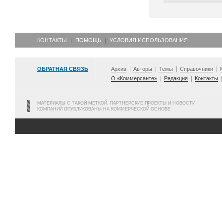
КОНТАКТЫ
ПОМОЩЬ
УСЛОВИЯ ИСПОЛЬЗОВАНИЯ
ОБРАТНАЯ СВЯЗЬ
Архив
Авторы
Темы
Справочники
О «Коммерсанте»
Редакция
Контакты
МАТЕРИАЛЫ С ТАКОЙ МЕТКОЙ, ПАРТНЕРСКИЕ ПРОЕКТЫ И НОВОСТИ
КОМПАНИЙ ОПУБЛИКОВАНЫ НА КОММЕРЧЕСКОЙ ОСНОВЕ