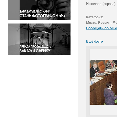
Правосудие
Николаев (справа) 
Происшествия и конфликты
Религия
Категория:
Место:
Россия, М
Светская жизнь
Сообщить об оши
Спорт
Экология
Ещё фото
Экономика и бизнес