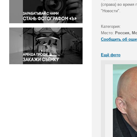
Правосудие
(справа) во время 
"Новости".
Происшествия и конфликты
Религия
Категория:
Светская жизнь
Место:
Россия, М
Спорт
Сообщить об оши
Экология
Экономика и бизнес
Ещё фото