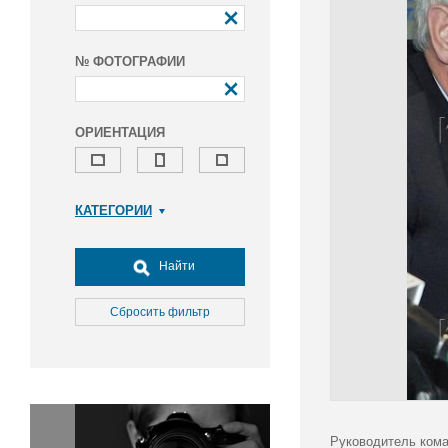
№ ФОТОГРАФИИ
ОРИЕНТАЦИЯ
КАТЕГОРИИ
Армия и ВПК
Досуг, туризм и отдых
Найти
Культура
Медицина
Сбросить фильтр
Наука
Образование
Общество
Окружающая среда
Политика
Руководитель кома