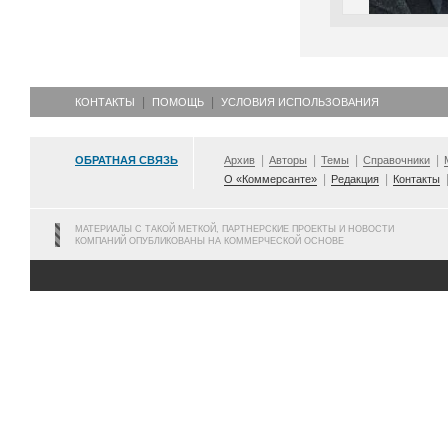
КОНТАКТЫ
ПОМОЩЬ
УСЛОВИЯ ИСПОЛЬЗОВАНИЯ
ОБРАТНАЯ СВЯЗЬ
Архив
Авторы
Темы
Справочники
О «Коммерсанте»
Редакция
Контакты
МАТЕРИАЛЫ С ТАКОЙ МЕТКОЙ, ПАРТНЕРСКИЕ ПРОЕКТЫ И НОВОСТИ
КОМПАНИЙ ОПУБЛИКОВАНЫ НА КОММЕРЧЕСКОЙ ОСНОВЕ