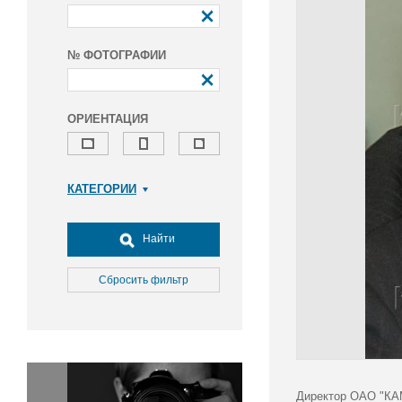
№ ФОТОГРАФИИ
ОРИЕНТАЦИЯ
КАТЕГОРИИ
Армия и ВПК
Досуг, туризм и отдых
Найти
Культура
Медицина
Сбросить фильтр
Наука
Образование
Общество
Окружающая среда
Политика
Директор ОАО "КАМ