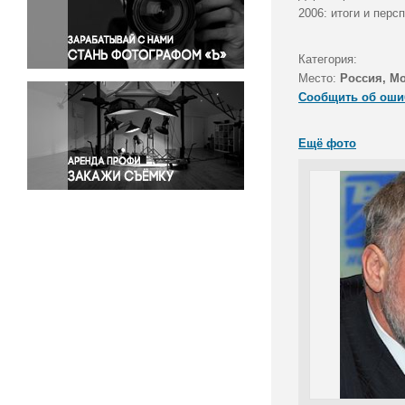
Правосудие
2006: итоги и пер
Происшествия и конфликты
Религия
Категория:
Место:
Россия, М
Светская жизнь
Сообщить об оши
Спорт
Экология
Ещё фото
Экономика и бизнес