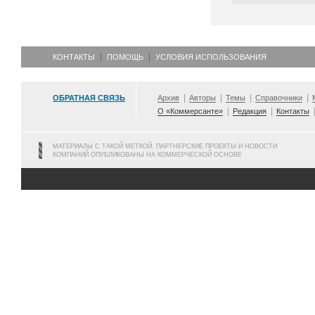
КОНТАКТЫ
ПОМОЩЬ
УСЛОВИЯ ИСПОЛЬЗОВАНИЯ
ОБРАТНАЯ СВЯЗЬ
Архив
Авторы
Темы
Справочники
О «Коммерсанте»
Редакция
Контакты
МАТЕРИАЛЫ С ТАКОЙ МЕТКОЙ, ПАРТНЕРСКИЕ ПРОЕКТЫ И НОВОСТИ
КОМПАНИЙ ОПУБЛИКОВАНЫ НА КОММЕРЧЕСКОЙ ОСНОВЕ