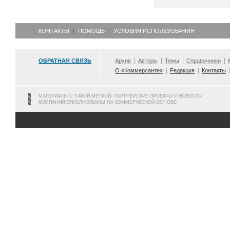
КОНТАКТЫ
ПОМОЩЬ
УСЛОВИЯ ИСПОЛЬЗОВАНИЯ
ОБРАТНАЯ СВЯЗЬ
Архив
Авторы
Темы
Справочники
О «Коммерсанте»
Редакция
Контакты
МАТЕРИАЛЫ С ТАКОЙ МЕТКОЙ, ПАРТНЕРСКИЕ ПРОЕКТЫ И НОВОСТИ
КОМПАНИЙ ОПУБЛИКОВАНЫ НА КОММЕРЧЕСКОЙ ОСНОВЕ