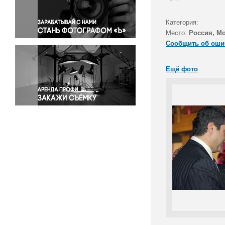
Правосудие
Происшествия и конфликты
Категория:
Религия
Место:
Россия, М
Сообщить об оши
Светская жизнь
Спорт
Ещё фото
Экология
Экономика и бизнес