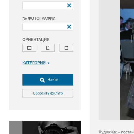
№ ФОТОГРАФИИ
ОРИЕНТАЦИЯ
КАТЕГОРИИ
Армия и ВПК
Досуг, туризм и отдых
Найти
Культура
Медицина
Сбросить фильтр
Наука
Образование
Общество
Окружающая среда
Политика
Художник – постан