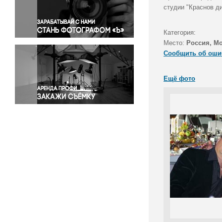
Правосудие
студии "Краснов д
Происшествия и конфликты
Религия
Категория:
Место:
Россия, М
Светская жизнь
Сообщить об оши
Спорт
Экология
Ещё фото
Экономика и бизнес