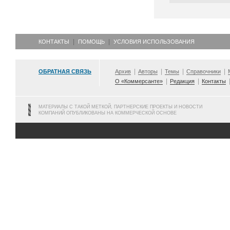
КОНТАКТЫ
ПОМОЩЬ
УСЛОВИЯ ИСПОЛЬЗОВАНИЯ
ОБРАТНАЯ СВЯЗЬ
Архив
Авторы
Темы
Справочники
О «Коммерсанте»
Редакция
Контакты
МАТЕРИАЛЫ С ТАКОЙ МЕТКОЙ, ПАРТНЕРСКИЕ ПРОЕКТЫ И НОВОСТИ
КОМПАНИЙ ОПУБЛИКОВАНЫ НА КОММЕРЧЕСКОЙ ОСНОВЕ